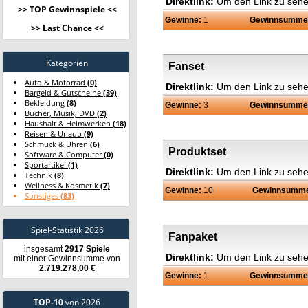
Direktlink:
Um den Link zu sehen
>> TOP Gewinnspiele <<
Gewinne:
1
Gewinnsumme
>> Last Chance <<
Kategorien
Fanset
Auto & Motorrad
(0)
Direktlink:
Um den Link zu sehen
Bargeld & Gutscheine
(39)
Bekleidung
(8)
Gewinne:
3
Gewinnsumme
Bücher, Musik, DVD
(2)
Haushalt & Heimwerken
(18)
Reisen & Urlaub
(9)
Schmuck & Uhren
(6)
Produktset
Software & Computer
(0)
Sportartikel
(1)
Direktlink:
Um den Link zu sehen
Technik
(8)
Wellness & Kosmetik
(7)
Gewinne:
10
Gewinnsumm
Sonstiges
(83)
Spiel-Statistik 2026
Fanpaket
insgesamt
2917 Spiele
Direktlink:
Um den Link zu sehen
mit einer Gewinnsumme von
2.719.278,00 €
Gewinne:
1
Gewinnsumme
TOP-10
von 2026