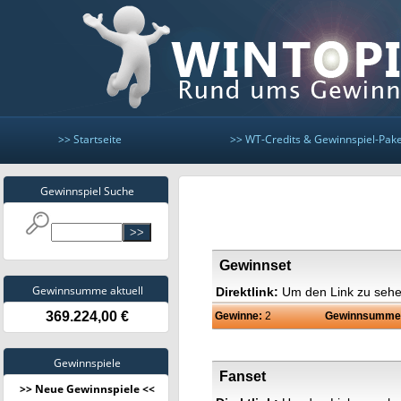
>> Startseite
>> WT-Credits & Gewinnspiel-Pak
Gewinnspiel Suche
Gewinnset
Gewinnsumme aktuell
Direktlink:
Um den Link zu sehen
369.224,00 €
Gewinne:
2
Gewinnsumme
Gewinnspiele
Fanset
>> Neue Gewinnspiele <<