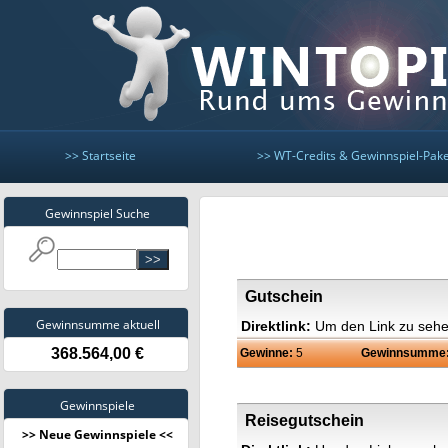
>> Startseite
>> WT-Credits & Gewinnspiel-Pak
Gewinnspiel Suche
Gutschein
Gewinnsumme aktuell
Direktlink:
Um den Link zu sehen
368.564,00 €
Gewinne:
5
Gewinnsumme
Gewinnspiele
Reisegutschein
>> Neue Gewinnspiele <<