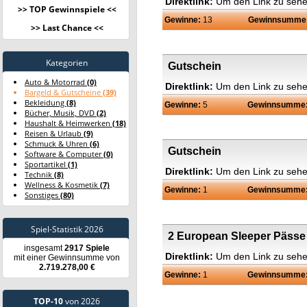
Direktlink:
Um den Link zu sehen
>> TOP Gewinnspiele <<
Gewinne:
13
Gewinnsumme
>> Last Chance <<
Kategorien
Gutschein
Auto & Motorrad
(0)
Direktlink:
Um den Link zu sehen
Bargeld & Gutscheine
(39)
Bekleidung
(8)
Gewinne:
5
Gewinnsumme
Bücher, Musik, DVD
(2)
Haushalt & Heimwerken
(18)
Reisen & Urlaub
(9)
Schmuck & Uhren
(6)
Gutschein
Software & Computer
(0)
Sportartikel
(1)
Direktlink:
Um den Link zu sehen
Technik
(8)
Wellness & Kosmetik
(7)
Gewinne:
1
Gewinnsumme
Sonstiges
(80)
Spiel-Statistik 2026
2 European Sleeper Pässe
insgesamt
2917 Spiele
Direktlink:
Um den Link zu sehen
mit einer Gewinnsumme von
2.719.278,00 €
Gewinne:
1
Gewinnsumme
TOP-10
von 2026